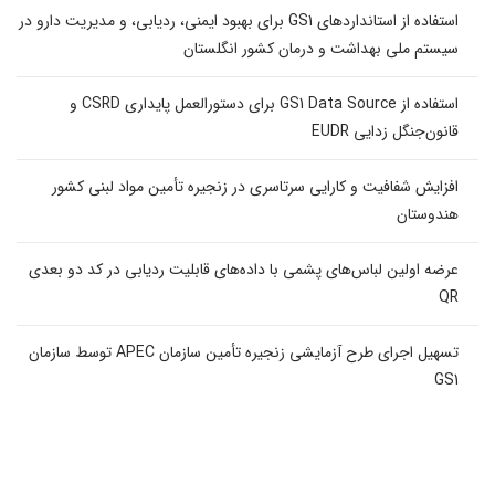
استفاده از استانداردهای GS1 برای بهبود ایمنی، ردیابی، و مدیریت دارو در
سیستم ملی بهداشت و درمان کشور انگلستان
استفاده از GS1 Data Source برای دستورالعمل پایداری CSRD و
قانون‌جنگل زدایی EUDR
افزایش شفافیت و کارایی سرتاسری در زنجیره تأمین مواد لبنی کشور
هندوستان
عرضه اولین لباس‌های پشمی با داده‌های قابلیت ردیابی در کد دو بعدی
QR
تسهیل اجرای طرح آزمایشی زنجیره تأمین سازمان APEC توسط سازمان
GS1