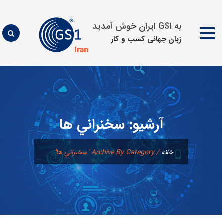
به GS1 ایران خوش آمدید
زبان جهانی كسب و كار
پرش
به
محتوا
آرشیو:
سخنراني ها
خانه
/
Archive By Category "سخنراني ها"