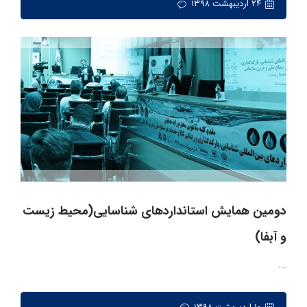
۲۴ اردیبهشت ۱۳۹۸
دومین همایش استانداردهای شناسایی(محیط زیست
و آبفا)
...