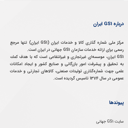
درباره GS1 ایران
مرکز ملی شماره گذاری کالا و خدمات ایران (GS1 ایران) تنها مرجع
رسمی برای ارائه خدمات سازمان GS1 جهانی در ایران است.
GS1 ایران، موسسه‌ای غيرتجاری و غيرانتفاعی است كه با هدف كمك
به تحقيق و پيشرفت امور بازرگانی و صنايع كشور و ايجاد امكانات
علمی جهت شماره‌گذاری توليدات صنعتی، كالاهای تجارتی و خدمات
عمومی در سال 1374 تاسيس گرديده است.
پیوندها
سایت GS1 جهانی