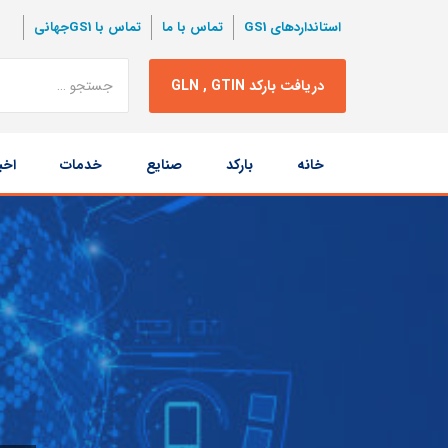
استانداردهای GS1
تماس با ما
تماس با GS1جهانی
نتبجه
دریافت بارکد GLN , GTIN
جستجو
پرش
خانه
بارکد
صنایع
خدمات
اخب
به
محتوا