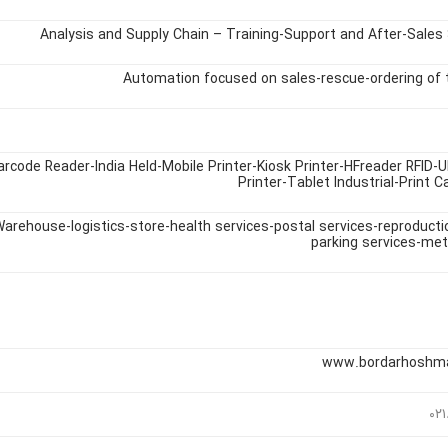
Analysis and Supply Chain – Training-Support and After-Sales 
Automation focused on sales-rescue-ordering of 
arcode Reader-India Held-Mobile Printer-Kiosk Printer-HFreader RFID-
Printer-Tablet Industrial-Print C
arehouse-logistics-store-health services-postal services-reproducti
parking services-met
www.bordarhoshm
۰۲