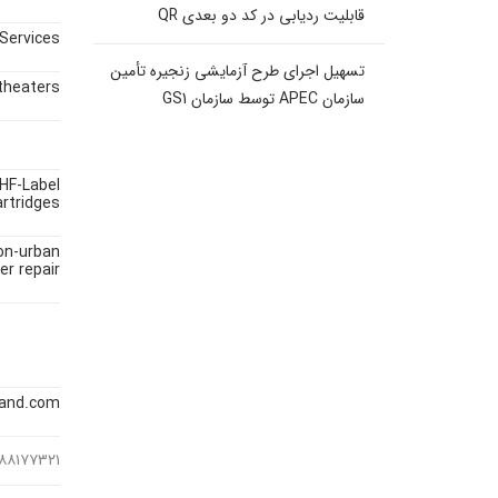
قابلیت ردیابی در کد دو بعدی QR
Services
تسهیل اجرای طرح آزمایشی زنجیره تأمین
theaters
سازمان APEC توسط سازمان GS1
UHF-Label
artridges
on-urban
er repair
and.com
۱۸۸۱۷۷۳۲۱