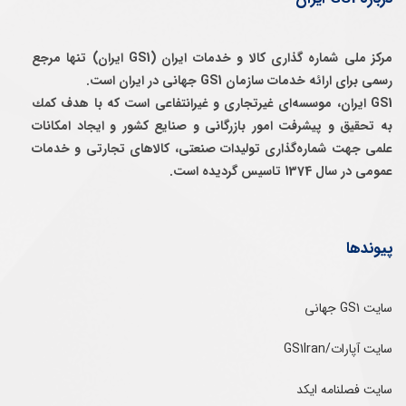
مرکز ملی شماره گذاری کالا و خدمات ایران (GS1 ایران) تنها مرجع
رسمی برای ارائه خدمات سازمان GS1 جهانی در ایران است.
GS1 ایران، موسسه‌ای غيرتجاری و غيرانتفاعی است كه با هدف كمك
به تحقيق و پيشرفت امور بازرگانی و صنايع كشور و ايجاد امكانات
علمی جهت شماره‌گذاری توليدات صنعتی، كالاهای تجارتی و خدمات
عمومی در سال 1374 تاسيس گرديده است.
پیوندها
سایت GS1 جهانی
سایت آپارات/GS1Iran
سایت فصلنامه ایکد