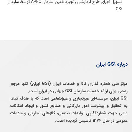
تسهیل اجرای طرح آزمایشی زنجیره تأمین سازمان APEC توسط سازمان
GS1
درباره GS1 ایران
مرکز ملی شماره گذاری کالا و خدمات ایران (GS1 ایران) تنها مرجع
رسمی برای ارائه خدمات سازمان GS1 جهانی در ایران است.
GS1 ایران، موسسه‌ای غيرتجاری و غيرانتفاعی است كه با هدف كمك
به تحقيق و پيشرفت امور بازرگانی و صنايع كشور و ايجاد امكانات
علمی جهت شماره‌گذاری توليدات صنعتی، كالاهای تجارتی و خدمات
عمومی در سال 1374 تاسيس گرديده است.