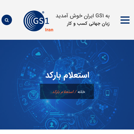
به GS1 ایران خوش آمدید
زبان جهانی كسب و كار
پرش
به
محتوا
استعلام بارکد
خانه
/
استعلام بارکد