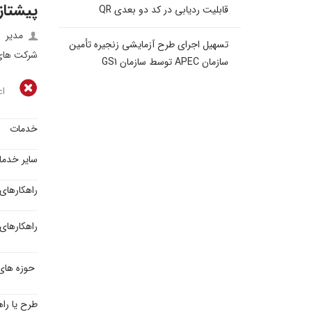
پیشتازا
قابلیت ردیابی در کد دو بعدی QR
مدیر
تسهیل اجرای طرح آزمایشی زنجیره تأمین
شرکت های
سازمان APEC توسط سازمان GS1
اع
خدمات
سایر خدم
راهکارهای 
راهکارهای
حوزه های 
طرح یا راهک