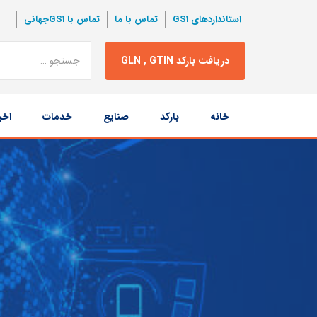
استانداردهای GS1
تماس با ما
تماس با GS1جهانی
نتبجه
دریافت بارکد GLN , GTIN
جستجو
پرش
خانه
بارکد
صنایع
خدمات
اخب
به
محتوا