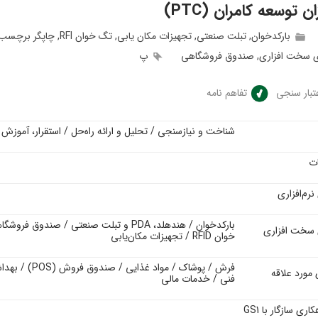
ن توسعه کامران (PTC)
بارکدخوان
,
تبلت صنعتی
,
تجهیزات مکان یابی
,
تگ خوان RFI
,
چاپگر برچسب FID
 سخت افزاری
,
صندوق فروشگاهی
پ
تبار سنجی
تفاهم نامه
شناخت و نیازسنجی / تحلیل و ارائه راه‌حل / استقرار، آموزش 
ات
نرم‌افزاری
بارکدخوان / هندهلد، PDA و تبلت صنعتی / 
 سخت افزاری
خوان RFID / تجهیزات مکان‌یابی
فرش / پوشاک / 
مورد علاقه
فنی / خدمات مالی
اری سازگار با GS1