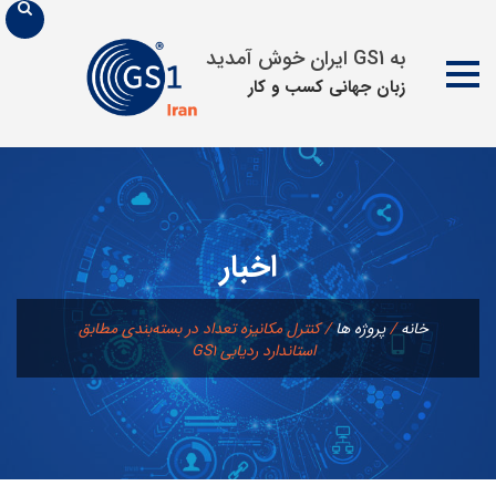
به GS1 ایران خوش آمدید
زبان جهانی كسب و كار
پرش
به
محتوا
اخبار
خانه
/
پروژه ها
/
کنترل مکانیزه تعداد در بسته‌بندی مطابق
استاندارد ردیابی GS1