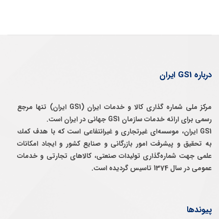
درباره GS1 ایران
مرکز ملی شماره گذاری کالا و خدمات ایران (GS1 ایران) تنها مرجع
رسمی برای ارائه خدمات سازمان GS1 جهانی در ایران است.
GS1 ایران، موسسه‌ای غيرتجاری و غيرانتفاعی است كه با هدف كمك
به تحقيق و پيشرفت امور بازرگانی و صنايع كشور و ايجاد امكانات
علمی جهت شماره‌گذاری توليدات صنعتی، كالاهای تجارتی و خدمات
عمومی در سال 1374 تاسيس گرديده است.
پیوندها