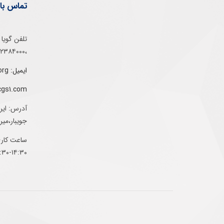
تماس با 
،۰۲۱۵۲۳۸۴۰۰۰
ایمیل: info@gs1-ir.org
cgs1.com
آدرس: ایر
جویبار،می
ساعت کاری:
۱۴:۳۰-۰۷:۳۰