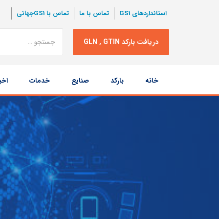
استانداردهای GS1
تماس با ما
تماس با GS1جهانی
نتبجه
دریافت بارکد GLN , GTIN
جستجو
پرش
خانه
بارکد
صنایع
خدمات
اخب
به
محتوا