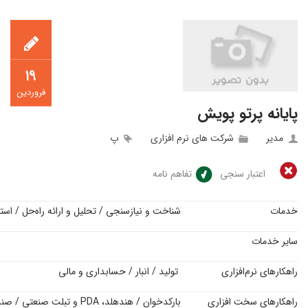
۱۹
فروردین
پایانه پرتو پویش
مدیر
شرکت های نرم افزاری
پ
اعتبار سنجی
تفاهم نامه
خدمات
شناخت و نیازسنجی / تحلیل و ارائه راه‌حل / است
سایر خدمات
راهکارهای نرم‌افزاری
تولید / انبار / حسابداری و مالی
راهکارهای سخت افزاری
بارکدخوان / هندهلد، PDA و تبلت صنعتی / صندوق فروشگاهی و لوازم جانبی / چاپگر برچسب بارکد / تگ خوان RFID / تجهیزات مکان‌یابی