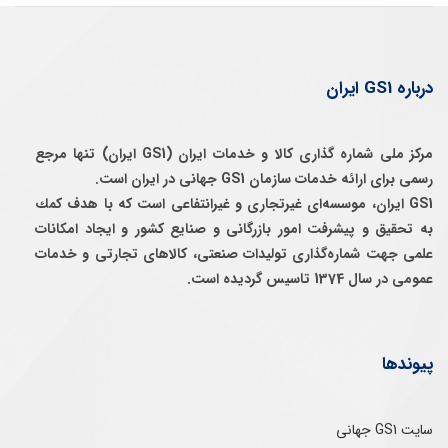
درباره GS1 ایران
مرکز ملی شماره گذاری کالا و خدمات ایران (GS1 ایران) تنها مرجع
رسمی برای ارائه خدمات سازمان GS1 جهانی در ایران است.
GS1 ایران، موسسه‌ای غيرتجاری و غيرانتفاعی است كه با هدف كمك
به تحقيق و پيشرفت امور بازرگانی و صنايع كشور و ايجاد امكانات
علمی جهت شماره‌گذاری توليدات صنعتی، كالاهای تجارتی و خدمات
عمومی در سال 1374 تاسيس گرديده است.
پیوندها
سایت GS1 جهانی