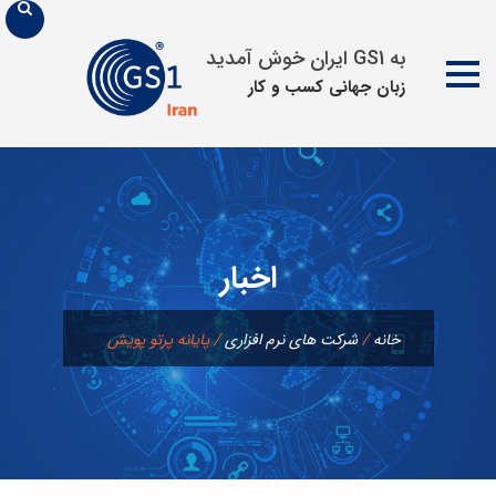
به GS1 ایران خوش آمدید
زبان جهانی كسب و كار
پرش
به
محتوا
اخبار
خانه
/
شرکت های نرم افزاری
/
پایانه پرتو پویش