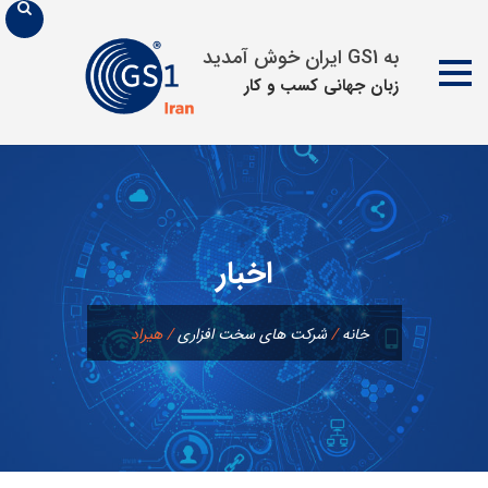
به GS1 ایران خوش آمدید
زبان جهانی كسب و كار
پرش
به
محتوا
اخبار
خانه
/
شرکت های سخت افزاری
/
هیراد