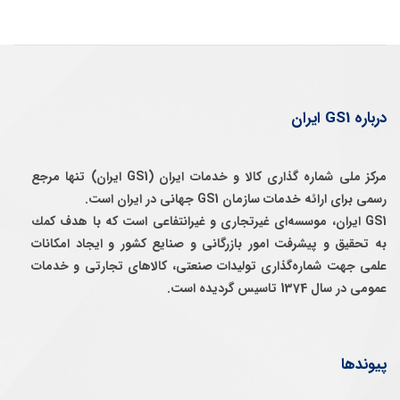
درباره GS1 ایران
مرکز ملی شماره گذاری کالا و خدمات ایران (GS1 ایران) تنها مرجع
رسمی برای ارائه خدمات سازمان GS1 جهانی در ایران است.
GS1 ایران، موسسه‌ای غيرتجاری و غيرانتفاعی است كه با هدف كمك
به تحقيق و پيشرفت امور بازرگانی و صنايع كشور و ايجاد امكانات
علمی جهت شماره‌گذاری توليدات صنعتی، كالاهای تجارتی و خدمات
عمومی در سال 1374 تاسيس گرديده است.
پیوندها