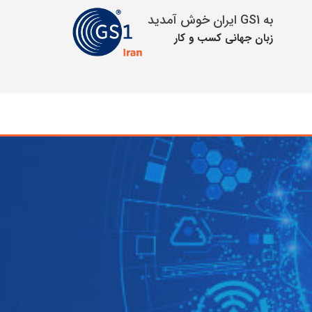
به GS1 ایران خوش آمدید
زبان جهانی كسب و كار