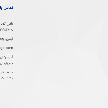
تماس با 
،۰۲۱۵۲۳۸۴۰۰۰
ایمیل: info@gs1-ir.org
cgs1.com
آدرس: ایر
جویبار،می
ساعت کاری:
۱۴:۳۰-۰۷:۳۰