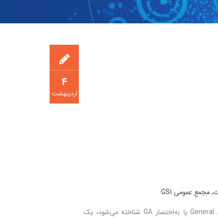
۴
اردیبهشت
,
مجمع عمومی GS1
مجمع عمومی GS1 که با نام General Assembly یا به‌اختصار GA شناخته می‌شود، یک