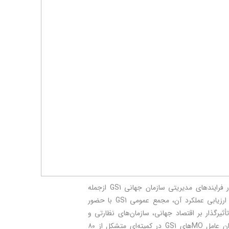
به دلیل نقش پراهمیت این گردهمایی در فرایندهای مدیریتی سازمان جهانی GS1 ازجمله
تعیین مسیر استراتژیک حرکت سازمان و ارزیابی عملکرد آن، مجمع عمومی GS1 با حضور
یرگذار بر اقتصاد جهانی، سازمان‌های نظارتی و
تصمیم‌گیرنده بین‌المللی و همچنین مدیران عامل MOهای GS1 در کمیته‌ای متشکل از ۸۰