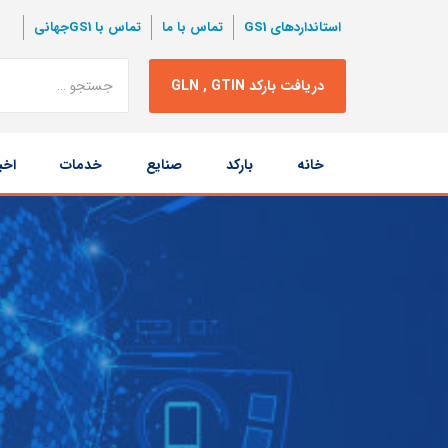
استانداردهای GS1
تماس با ما
تماس با GS1جهانی
نتبجه
دریافت بارکد GLN , GTIN
جستجو
پرش
خانه
بارکد
صنایع
خدمات
اخب
به
محتوا