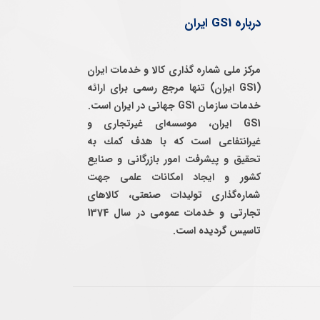
درباره GS1 ایران
مرکز ملی شماره گذاری کالا و خدمات ایران
(GS1 ایران) تنها مرجع رسمی برای ارائه
خدمات سازمان GS1 جهانی در ایران است.
GS1 ایران، موسسه‌ای غيرتجاری و
غيرانتفاعی است كه با هدف كمك به
تحقيق و پيشرفت امور بازرگانی و صنايع
كشور و ايجاد امكانات علمی جهت
شماره‌گذاری توليدات صنعتی، كالاهای
تجارتی و خدمات عمومی در سال 1374
تاسيس گرديده است.