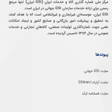
مرکز ملی شماره گذاری کالا و خدمات ایران (GS1 ایران) تنها مرجع
رسمی برای ارائه خدمات سازمان GS1 جهانی در ایران است.
GS1 ایران، موسسه‌ای غيرتجاری و غيرانتفاعی است كه با هدف كمك
به تحقيق و پيشرفت امور بازرگانی و صنايع كشور و ايجاد امكانات
علمی جهت شماره‌گذاری توليدات صنعتی، كالاهای تجارتی و خدمات
عمومی در سال 1374 تاسيس گرديده است.
پیوندها
سایت GS1 جهانی
سایت آپارات/GS1Iran
سایت فصلنامه ایکد