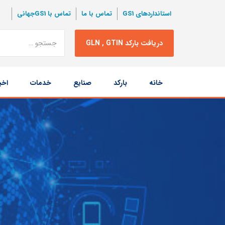
استانداردهای GS1
تماس با ما
تماس با GS1جهانی
نتبجه
دریافت بارکد GLN , GTIN
جستجو
پرش
خانه
بارکد
صنایع
خدمات
اخب
به
محتوا