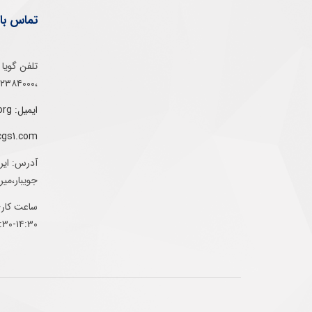
تماس با 
،۰۲۱۵۲۳۸۴۰۰۰
ایمیل: info@gs1-ir.org
cgs1.com
آدرس: ایر
جویبار،می
ساعت کاری:
۱۴:۳۰-۰۷:۳۰