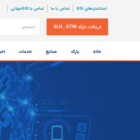
استانداردهای GS1
تماس با ما
تماس با GS1جهانی
نتبجه
دریافت بارکد GLN , GTIN
جستجو
پرش
خانه
بارکد
صنایع
خدمات
اخب
به
محتوا