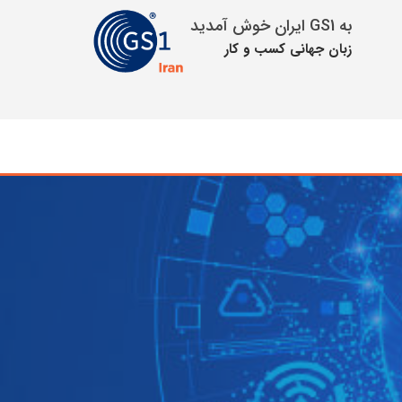
به GS1 ایران خوش آمدید
زبان جهانی كسب و كار