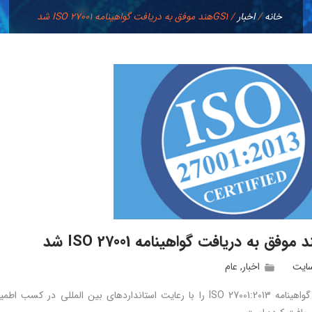
خانه
/
اخبار
/
GS1‌هند موفق به دریافت گواهینامه ISO 27001 شد
سایت
اخبار
,
عام
GS1 هند گواهینامه ISO 27001:2013 را با رعایت استانداردهای بین ال