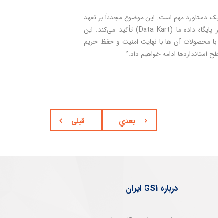
Swaminat مدیر عامل GS1 هند در این رابطه گفت: “دستیابی به گواهینامه ISO 27001 یک دستاورد مهم است. این موضوع مجدداً بر تعهد
GS1 هند به ایمن سازی در زمینه محرمانه بودن و یکپارچگی اطلاعات محصول موجود در پایگاه داده ما (Data Kart) تأکید می‌­کند. این
ط با محصولات آن ها با نهایت امنیت و حفظ حریم
ح استانداردها ادامه خواهیم داد.”
بعدي
قبلی
درباره GS1 ایران