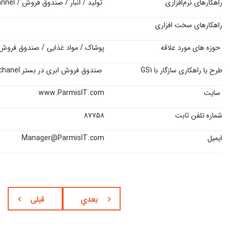
راهکارهای نرم‌افزاری
تولید / انبار / صندوق فروش / Omni-channel / حسابداری و مالی
راهکارهای سخت افزاری
حوزه های مورد علاقه
پوشاک / مواد غذایی / صندوق فروش (POS) / خدمات م
طرح یا راهکاری سازگار با GS1
صندوق فروش ابری در بستر Omni chanel
سایت
www.ParmisIT.com
شماره تلفن ثابت
۸۷۷۵۸
ایمیل
Manager@ParmisIT.com
بعدي
قبلی