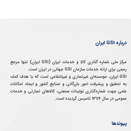
درباره GS1 ایران
مرکز ملی شماره گذاری کالا و خدمات ایران (GS1 ایران) تنها مرجع
رسمی برای ارائه خدمات سازمان GS1 جهانی در ایران است.
GS1 ایران، موسسه‌ای غيرتجاری و غيرانتفاعی است كه با هدف كمك
به تحقيق و پيشرفت امور بازرگانی و صنايع كشور و ايجاد امكانات
علمی جهت شماره‌گذاری توليدات صنعتی، كالاهای تجارتی و خدمات
عمومی در سال 1374 تاسيس گرديده است.
پیوندها