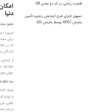
قابلیت ردیابی در کد دو بعدی QR
امکان
دنیا
تسهیل اجرای طرح آزمایشی زنجیره تأمین
سازمان APEC توسط سازمان GS1
عضو محترم
امروزه دس
برای مشتر
که در کات
کنندگان مح
اطلاعات م
جهان معرف
چه اطلاعا
و تولیدکنن
نهایی می 
درباره مح