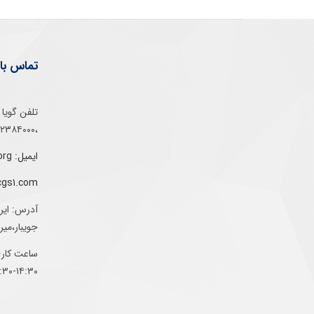
تماس با 
،۰۲۱۵۲۳۸۴۰۰۰
ایمیل: info@gs1-ir.org
cgs1.com
آدرس: ایر
جویبار،می
ساعت کاری:
۱۴:۳۰-۰۷:۳۰