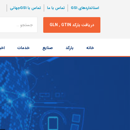
استانداردهای GS1
تماس با ما
تماس با GS1جهانی
نتبجه
دریافت بارکد GLN , GTIN
جستجو
پرش
خانه
بارکد
صنایع
خدمات
اخب
به
محتوا