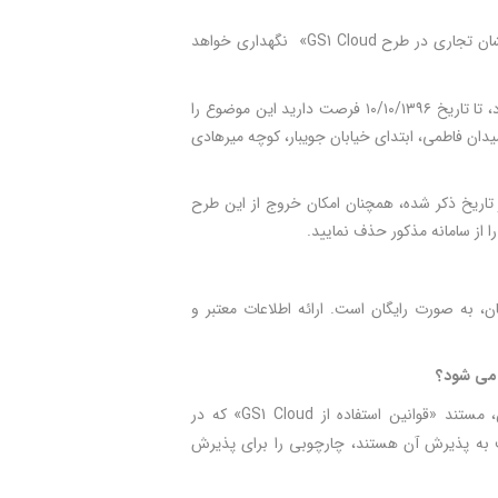
لطفا توجه داشته باشید که اطلاعات محصولات شما تحت قواعد «شرایط مشارکت مالکان نشان تجاری در طرح GS1 Cloud» نگهداری خواهد
در صورتی که به هر دلیل، تمایل نداشته باشید اطلاعات محصولاتتان در این سامانه قرار گیرد، تا تاریخ ۱۰/۱۰/۱۳۹۶ فرصت دارید این موضوع را
 یا ارسال به آدرس پستی تهران، میدان فاطمی، ابتدای خیابان جویبار، کوچه میرهادی
ان در GS1 Cloud و تغییر نظر شما پس از تاریخ ذکر شده، همچنان امکان خروج از این طرح
 از سامانه مذکور حذف نمایید.
تریان، به صورت رایگان است. ارائه اطلاعات معتبر و
می شود؟
ن استفاده از GS1 Cloud» که در
ظف به پذیرش آن هستند، چارچوبی را برای پذیرش