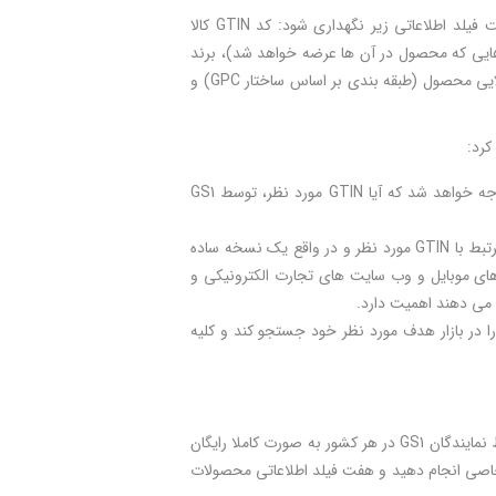
قرار است در پایگاه داده های GS1 Cloud اطلاعات بیش از ۱۰۰ میلیون نوع محصول با هفت فیلد اطلاعاتی زیر نگهداری شود: کد GTIN کالا
رهایی که محصول در آن ها عرضه خواهد شد)، برند
(نام تجاری محصول)، شرح محصول، نام شرکت (مرجع تولیدکننده یا عرضه کننده)، گروه کالایی محصول (طبقه بندی بر اساس ساختار GPC) و
کرد:
با جستجوی یک شناسه GTIN در این بخش از سامانه GS1 Cloud کاربر متوجه خواهد شد که آیا GTIN مورد نظر، توسط GS1
با جستجوی یک شناسه GTIN در این قسمت، سایر مشخصه های ۶ گانه مرتبط با GTIN مورد نظر و در واقع یک نسخه ساده
 های موبایل و وب سایت های تجارت الکترونیکی و
 می دهند اهمیت دارد.
را در بازار هدف مورد نظر خود جستجو کند و کلیه
انتشار اطلاعات روی پایگاه داده های GS1 Cloud خدمت جدیدی محسوب می شود که توسط نمایندگان GS1 در هر کشور به صورت کاملا رایگان
و فعال مرکز GS1 ایران نیاز نیست هیچ کار خاصی انجام دهید و هفت فیلد اطلاعاتی محصولات