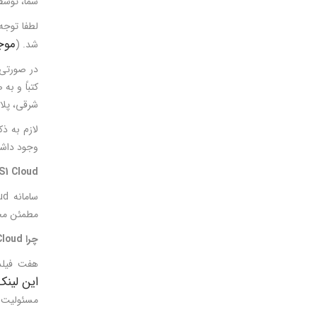
شما، توسط مرکز GS1 ایران روی سرورهای ud
موج
شد. (
شرقی، پلاک ۴، کد پستی ۱۴۱۵۸۸۵۷۶۴ به مرکز GS1 ایران اط
وجود داشت
S1 Cloud
مطمئن محص
چرا
Cloud
هفت فیلد ا
این لینک
مسئولیت ا