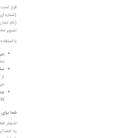
(شماره ای
تصویر مح
با استفاده
بر
تخص
مش
از 
خرد
جس
GTINهایی که از آن نوع کالایی هس
شما برای 