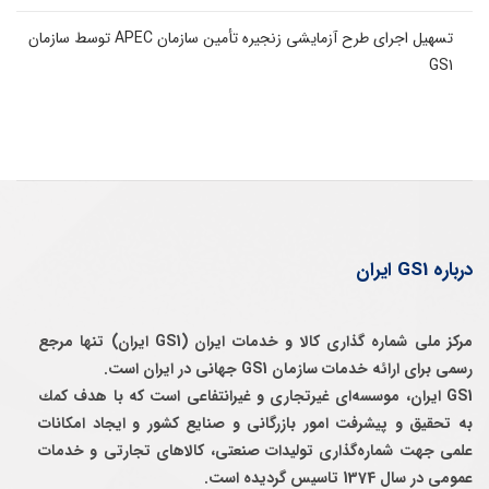
تسهیل اجرای طرح آزمایشی زنجیره تأمین سازمان APEC توسط سازمان
GS1
درباره GS1 ایران
مرکز ملی شماره گذاری کالا و خدمات ایران (GS1 ایران) تنها مرجع
رسمی برای ارائه خدمات سازمان GS1 جهانی در ایران است.
GS1 ایران، موسسه‌ای غيرتجاری و غيرانتفاعی است كه با هدف كمك
به تحقيق و پيشرفت امور بازرگانی و صنايع كشور و ايجاد امكانات
علمی جهت شماره‌گذاری توليدات صنعتی، كالاهای تجارتی و خدمات
عمومی در سال 1374 تاسيس گرديده است.