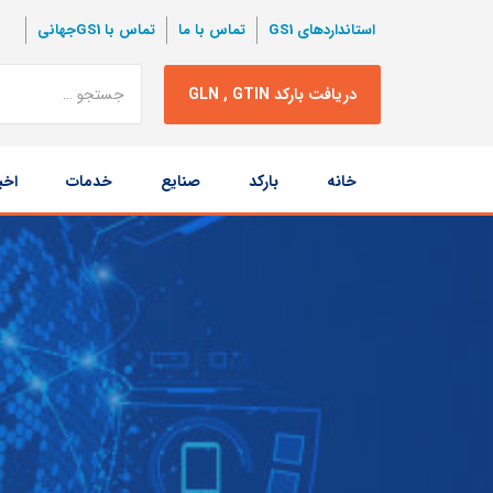
استانداردهای GS1
تماس با ما
تماس با GS1جهانی
نتبجه
دریافت بارکد GLN , GTIN
جستجو
پرش
خانه
بارکد
صنایع
خدمات
اخب
به
محتوا