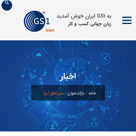
به GS1 ایران خوش آمدید
زبان جهانی كسب و كار
پرش
به
محتوا
اخبار
خانه
/
بارکدخوان
/
سبز افزار آریا