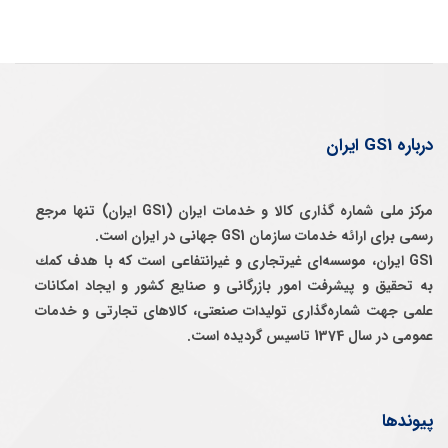
درباره GS1 ایران
مرکز ملی شماره گذاری کالا و خدمات ایران (GS1 ایران) تنها مرجع
رسمی برای ارائه خدمات سازمان GS1 جهانی در ایران است.
GS1 ایران، موسسه‌ای غيرتجاری و غيرانتفاعی است كه با هدف كمك
به تحقيق و پيشرفت امور بازرگانی و صنايع كشور و ايجاد امكانات
علمی جهت شماره‌گذاری توليدات صنعتی، كالاهای تجارتی و خدمات
عمومی در سال 1374 تاسيس گرديده است.
پیوندها