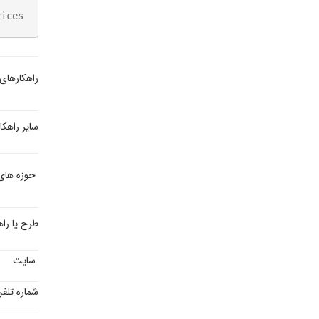
vices
راهکارهای
سایر راهک
حوزه های 
طرح یا راهک
سایت
شماره تلف