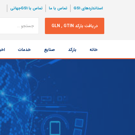
استانداردهای GS1
تماس با ما
تماس با GS1جهانی
نتبجه
دریافت بارکد GLN , GTIN
جستجو
پرش
خانه
بارکد
صنایع
خدمات
اخب
به
محتوا