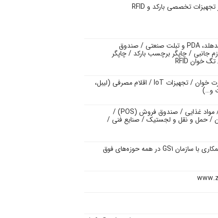
یر تجهیزات تخصصی بارکد و
RFID
دهلد،
PDA
و تبلت صنعتی / صندوق
م جانبی / چاپگر برچسب بارکد / چاپگر
تگ خوان
RFID
ارت خوان / تجهیزات
IoT
/ اقلام مصرفی (لیبل،
ت و…)
 مواد غذایی / صندوق فروش (
POS
) /
 / حمل و نقل و لجستیک / صنایع فنی /
مکاری با سازمان
GS1
در همه حوزه‌های فوق