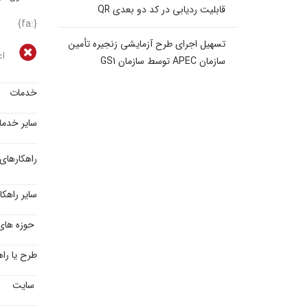
قابلیت ردیابی در کد دو بعدی QR
{:fa}
تسهیل اجرای طرح آزمایشی زنجیره تأمین
اع
سازمان APEC توسط سازمان GS1
خدمات
سایر خدم
راهکارهای
سایر راهک
حوزه های 
طرح یا راهک
سایت