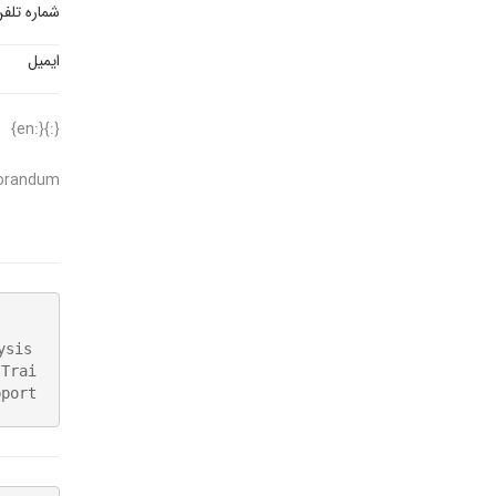
شماره تلف
ایمیل
{:}{:en}
randum
sis 
 Trai