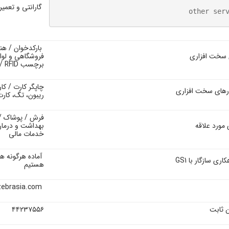
گارانتی و تعم
other ser
بارکدخوان / هن
 سخت افزاری
فروشگاهی و لواز
برچسب
RFID
/ 
چاپگر کارت / ک
ارهای سخت افزاری
ریبون، تگ، کار
فرش / پوشاک /
مورد علاقه
بهداشت و درمان
خدمات مالی
آ
ماده هرگونه ه
اری سازگار با GS1
هستیم
www.zebrasia.com
ن ثابت
۴۴۲۳۷۵۵۶