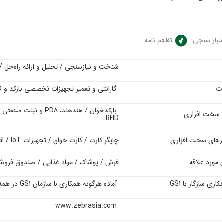
تبار سنجی
تفاهم نامه
شناخت و نیازسنجی / تحلیل و ارائه راه‌حل /
ات
گارانتی و تعمیر تجهیزات تخصصی بارکد و
D
بارکدخوان / هندهلد،
PDA
و تبلت صنعتی /
 سخت افزاری
RFID
ارهای سخت افزاری
چاپگر کارت / کارت خوان / تجهیزات
IoT
/ اق
مورد علاقه
فرش / پوشاک / مواد غذایی / صندوق فروش
اری سازگار با GS1
آ
ماده هرگونه همکاری با سازمان
GS1
در همه
www.zebrasia.com