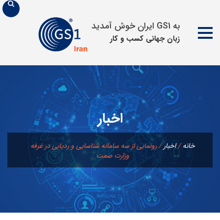
به GS1 ایران خوش آمدید
زبان جهانی كسب و كار
پرش
به
محتوا
اخبار
خانه
/
اخبار
/
رونمایی از سه سامانه شناسایی و ردیابی در غرفه
وزارت صمت