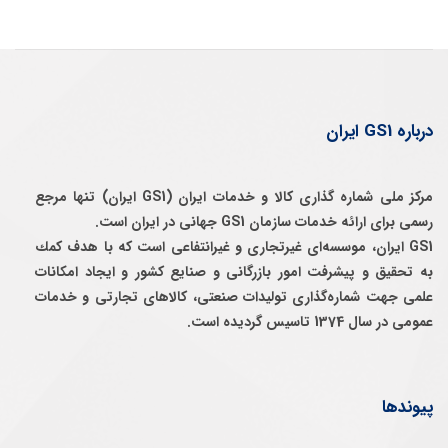
درباره GS1 ایران
مرکز ملی شماره گذاری کالا و خدمات ایران (GS1 ایران) تنها مرجع
رسمی برای ارائه خدمات سازمان GS1 جهانی در ایران است.
GS1 ایران، موسسه‌ای غيرتجاری و غيرانتفاعی است كه با هدف كمك
به تحقيق و پيشرفت امور بازرگانی و صنايع كشور و ايجاد امكانات
علمی جهت شماره‌گذاری توليدات صنعتی، كالاهای تجارتی و خدمات
عمومی در سال 1374 تاسيس گرديده است.
پیوندها