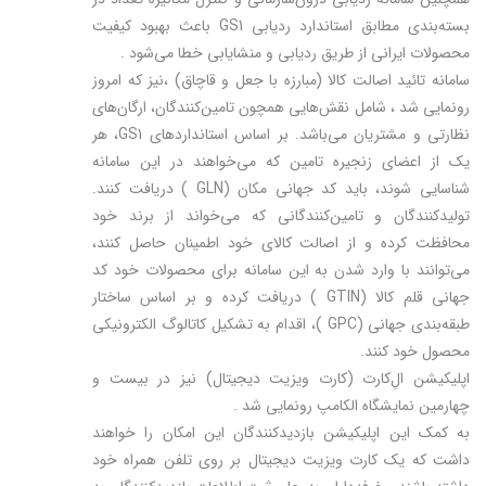
بسته‌بندی مطابق استاندارد ردیابی GS1 باعث بهبود کیفیت
محصولات ایرانی از طریق ردیابی و منشایابی خطا می‌شود .
سامانه تائید اصالت کالا (مبارزه با جعل و قاچاق) ،نیز که امروز
رونمایی شد ، شامل نقش‌هایی همچون تامین‌کنندگان، ارگان‌های
نظارتی و مشتریان می‌باشد. بر اساس استاندارد‌های GS1، هر
یک از اعضای زنجیره تامین که می‌خواهند در این سامانه
شناسایی شوند، باید کد جهانی مکان (GLN ) دریافت کنند.
تولید‌کنندگان و تامین‌کنندگانی که می‌خواند از برند خود
محافظت کرده و از اصالت کالا‌ی خود اطمینان حاصل کنند،
می‌توانند با وارد شدن به این سامانه برای محصولات خود کد
جهانی قلم کالا (GTIN ) دریافت کرده و بر اساس ساختار
طبقه‌بندی جهانی (GPC )، اقدام به تشکیل کاتالوگ الکترونیکی
محصول خود ‌کنند.
اپلیکیشن الِ‌کارت (کارت ویزیت دیجیتال) نیز در بیست و
چهارمین نمایشگاه الکامپ رونمایی شد .
به کمک این اپلیکیشن بازدیدکنندگان این امکان را خواهند
داشت که یک کارت ویزیت دیجیتال بر روی تلفن همراه خود