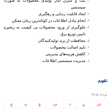
ثبت و كنترل آمار توليدی محصولات به صورت
سيستمي
ايجاد قابليت رديابی و رهگيری
انجام تبادل اطلاعات در كوتاه‌ترين زمان ممكن
جلوگيری از ورود محصولات بی كيفيت به زنجيره
تامين توزيع برق
محافظت از برند توليد‌كنندگان
تاييد اصالت محصولات
كاهش هزينه‌های مديريتی
مديريت سيستمی اطلاعات
تقویم
مرداد ۱۴۰۵
ش
ی
د
س
چ
پ
ج