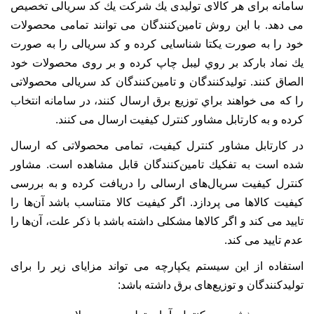
سامانه برای هر كالای توليدی يك شركت يك كد سريالی تخصيص
می دهد. با اين روش تامين‌كنندگان می توانند تمامی محصولات
خود را به صورت يكتا شناسايی كرده و كد سريالی را به صورت
يك نماد باركد بر روي ليبل چاپ كرده و بر روی محصولات خود
الصاق كنند. توليد‌كنندگان و تامين‌كنندگان كد سريالی محصولاتی
را كه می خواهند براي توزيع برق ارسال كنند، در سامانه انتخاب
كرده و به كارتابل مشاور كنترل كيفيت ارسال می كنند.
در كارتابل مشاور كنترل كيفيت، تمامی محصولاتی كه ارسال
شده است به تفكيك تامين‌كنندگان قابل مشاهده است. مشاور
كنترل كيفيت سريال‌های ارسالی را دريافت كرده و به بررسی
كيفيت كالاها می پردازد. اگر كيفيت كالا متناسب باشد آن‌ها را
تاييد می كند و اگر كالاها مشكلی داشته باشد با ذكر علت، آن‌ها را
عدم تاييد می كند.
استفاده از اين سيستم يكپارچه می تواند مزايای زير را برای
توليد‌كنندگان و توزيع‌های برق داشته باشد: