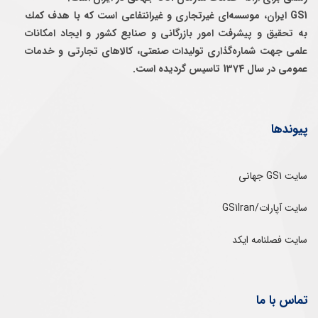
GS1 ایران، موسسه‌ای غيرتجاری و غيرانتفاعی است كه با هدف كمك
به تحقيق و پيشرفت امور بازرگانی و صنايع كشور و ايجاد امكانات
علمی جهت شماره‌گذاری توليدات صنعتی، كالاهای تجارتی و خدمات
عمومی در سال 1374 تاسيس گرديده است.
پیوندها
سایت GS1 جهانی
سایت آپارات/GS1Iran
سایت فصلنامه ایکد
تماس با ما