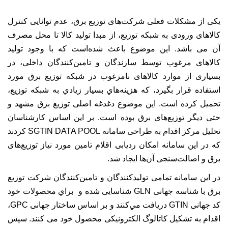
يكی از مشكلات فعلی شركت‌های توزيع برق، عدم توانايی كنترل
كالا‌های ورودی به شبكه توزيع، از مبدا توليد كالا تا محل مصرف
آن می باشد. اين موضوع باعث شده‌است كه با وجود توليد
كالاهای مرغوب توسط سازندگان و تامين‌كنندگان داخلی، در
بسياری از موارد كالاهای نامرغوب در شبكه توزيع برق مورد
استفاده قرار بگيرد، كه هزينه‌هاي بسيار زيادي به شبكه توزيع،
تحميل كرده است. اين موضوع دغدغه اصلی توزيع برق مشهد و
حتی ديگر توزيع‌های برق بوده است. بر اين اساس كارشناسان
تحليل مركز اقدام به طراحی سامانه‌
SGTIN DATA POOL
كردند
كه در اين سامانه امكان رديابی اقلام تامين مورد نياز توزيع‌های
برق و اصالت‌سنجی آن‌ها ايجاد شد.
در اين سامانه تمامی توليد‌كنندگان و تامين‌كنندگان شركت توزيع
برق با شناسه جهانی
GLN
شناسايی شده و براي محصولات خود
كد جهانی
GTIN
دريافت مي‌كنند و بر اساس ساختار جهانی
GPC
،
اقدام به تشكيل كاتالوگ الكترونيكی محصول خود می كنند. سپس