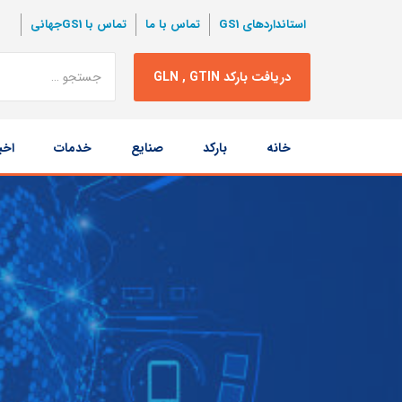
استانداردهای GS1
تماس با ما
تماس با GS1جهانی
نتبجه
دریافت بارکد GLN , GTIN
جستجو
پرش
خانه
بارکد
صنایع
خدمات
اخب
به
محتوا