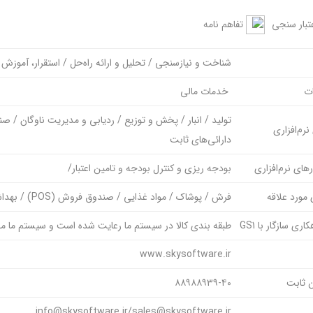
تبار سنجی
تفاهم نامه
شناخت و نیازسنجی / تحلیل و ارائه راه‌حل / استقرار، آموزش 
ات
خدمات مالی
تولید / انبار / پخش و توزیع / ردیابی و مدیریت ناوگان /
نرم‌افزاری
دارائی‌های ثابت
رهای نرم‌افزاری
بودجه ریزی و کنترل بودجه و تامین اعتبار/
مورد علاقه
فرش / پوشاک / مواد غذایی / صندوق فروش (POS) / بهداشت و درمان / حمل و نقل و لجستیک / صنایع فنی / خدمات مالی
اری سازگار با GS1
طبقه بندی کالا در سیستم ما رعایت شده است و سیستم ما مجهز به ribute
www.skysoftware.ir
ن ثابت
۸۸۹۸۸۹۳۹-۴۰
info@skysoftware.ir/sales@skysoftware.ir