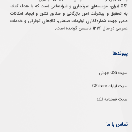
GS1 ایران، موسسه‌ای غيرتجاری و غيرانتفاعی است كه با هدف كمك
به تحقيق و پيشرفت امور بازرگانی و صنايع كشور و ايجاد امكانات
علمی جهت شماره‌گذاری توليدات صنعتی، كالاهای تجارتی و خدمات
عمومی در سال 1374 تاسيس گرديده است.
پیوندها
سایت GS1 جهانی
سایت آپارات/GS1Iran
سایت فصلنامه ایکد
تماس با ما