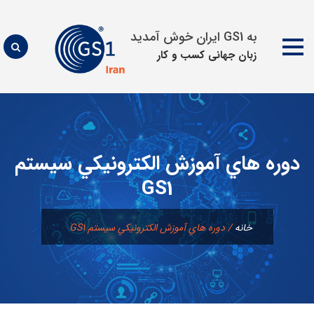
به GS1 ایران خوش آمدید
زبان جهانی كسب و كار
پرش
به
محتوا
دوره هاي آموزش الكترونيكي سيستم
GS1
خانه
/
دوره هاي آموزش الكترونيكي سيستم GS1