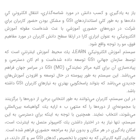
ياز به يادگيري و كسب دانش در مورد شناسه‌گذاري، انتقال الكتروني كي
داده‌ها و به طور كلي استانداردهاي GS1 و مشكل بودن حضور كاربران براي
شركت در دوره‌هاي حضوري آموزشي با عث شده‌است مقوله آموزش
الكترونيكي به عنوان ابزاري كارا در ارتقا سطح دانش كاربران در مورد مفاهيم
فوق، مو رد توجه واقع شود.
سيستم آموزش الكترونيكي LEARN، يك محيط آموزش اينترنتي است كه
توسط سازمان جهاني GS1 توسعه داده شده‌است و ام كان دسترسي و
پياده‌سازي آن براي كليه مراكز نمايندگي GS1 (MO) در سراسر جهان فراهم
مي‌باشد. اين سيستم به طور پيوسته در حال توسعه و افزودن آموزش‌هاي
جديدي مي‌باشد كه بتواند پاسخگويي بهتري به نياز‌هاي كاربران GS1 داشته
باشد.
در اين سيستم، كاربران مي‌توانند به طور انتخابي برخي از دوره‌ها را برگزينند
يا مجموعه‌اي از دوره‌ها را كه منتهي ب ه ارايه يك گواهينامه بين‌المللي
مي‌شوند، انتخاب نمايند. همچنين با توجه به‌ اينكه براي دسترسي به اين
سيستم، تنها نياز به در اختيار داشتن يك كامپيوتر متصل به اينترنت است،
امكان يادگيري در هر مكان و بدون نياز به مراجعه حضوري فراهم شده است.
بنابراين كليه كاربراني كه به نحوي با تخصيص كدهاي GS1 سر و كار دارند، در