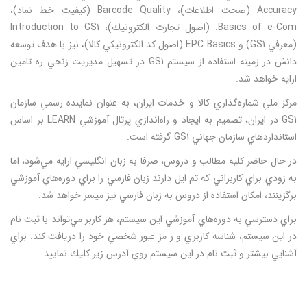
Accuracy (صحت اطلاعات)، Barcode Quality (كيفيت خط نماد)،
Basics of e-Com. (اصول تجارت الكترونيك)، Introduction to GS1
(معرفي GS1) و EPC Basics (اصول كد الكترونيكي كالا)،‌ نيز با هدف توسعه
دانش در زمينه استفاده از سيستم GS1 در تسهيل مديريت زنجي ره تامين
ارايه خواهد شد.
مركز ملي شماره‌گذاري كالا و خدمات ايران، به عنوان نماينده رسمي سازمان
GS1 در ايران، تصميم به ايجاد و راه‌اندازي پرتال آموزشي LEARN بر اساس
استاندارد‌هاي سازمان جهاني GS1‌ گرفته است.
در حال حاضر كليه مطالب و دروس، صرفا به زبان انگليسي ارايه مي‌شود، اما
به زودي براي كاربراني كه تم ايل دارند زبان فارسي را براي دوره‌هاي آموزشي
برگزينند، امكان استفاده از دروس به زبان فارسي نيز ميسر خواهد شد.
براي دسترسي به دوره‌هاي آموزشي اين سيستم، هر كاربر مي‌تواند با ثبت نام
در اين سيستم، شناسه كاربري و ر مز عبور شخصي خود را دريافت كند. براي
آشنايي بيشتر و ثبت نام در اين سيستم روي آدرس زير كليك نماييد.