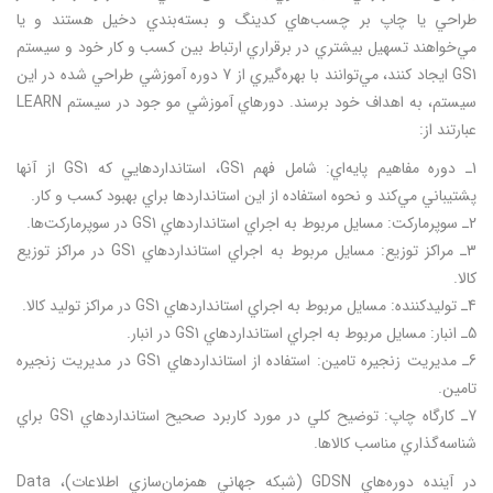
طراحي يا چاپ بر چسب‌هاي كدينگ و بسته‌بندي دخيل هستند و يا
مي‌خواهند تسهيل بيشتري در برقراري ارتباط بين كسب و كار خود و سيستم
GS1‌ ايجاد كنند، مي‌توانند با بهره‌گيري از 7 دوره آموزشي طراحي شده در اين
سيستم، به اهداف خود برسند. دورهاي آموزشي مو جود در سيستم LEARN
عبارتند از:
1ـ دوره مفاهيم پايه‌اي: شامل فهم GS1، استانداردهايي كه GS1 از آنها
پشتيباني مي‌كند و نحوه استفاده از اين استانداردها براي بهبود كسب و كار.
2ـ سوپر‌ماركت: مسايل مربوط به اجراي استانداردهاي GS1‌ در سوپرماركت‌ها.
3ـ مراكز توزيع: مسايل مربوط به اجراي استانداردهاي GS1‌ در مراكز توزيع
كالا.
4ـ توليدكننده: مسايل مربوط به اجراي استانداردهاي GS1‌ در مراكز توليد كالا.
5ـ انبار: مسايل مربوط به اجراي استانداردهاي GS1‌ در انبار.
6ـ مديريت زنجيره تامين: استفاده از استانداردهاي GS1 در مديريت زنجيره
تامين.
7ـ كارگاه چاپ: توضيح كلي در مورد كاربرد صحيح استانداردهاي GS1 براي
شناسه‌گذاري مناسب كالاها.
در آينده دوره‌هاي GDSN (شبكه جهاني همزمان‌سازي اطلاعات)، Data