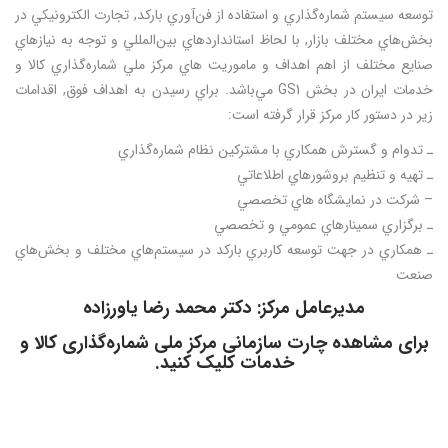
توسعه سيستم شماره‌گذاري و استفاده از فن‌آوري باركد, تجارت الكترونيكي در
بخش‌هاي مختلف بازار, با لحاظ استانداردهاي بين‌المللي و توجه به نيازهاي
صنايع مختلف از اهم اهداف و ماموريت هاي مركز ملي شماره‌گذاري كالا و
خدمات ايران در بخش GS1 مي‌باشد. براي رسيدن به اهداف فوق, اقدامات
زير در دستور كار مركز قرار گرفته است:
ـ تدوام و گسترش همكاري با مشتركين نظام شماره‌گذاري
ـ تهيه و تنظيم بروشورهاي اطلاعاتي
– شرکت در نمايشگاه هاي تخصصي
ـ برگزاري سمينارهاي عمومي و تخصصي
ـ همكاري در جهت توسعه كاربري باركد در سيستم‌هاي مختلف و بخش‌هاي
صنعت
مدیرعامل مرکز: دکتر محمد رضا یاورزاده
برای مشاهده چارت سازمانی مرکز ملی شماره‌گذاری کالا و
خدمات
کلیک
کنید.