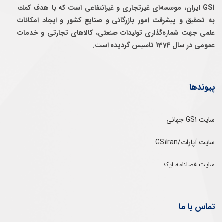
GS1 ایران، موسسه‌ای غيرتجاری و غيرانتفاعی است كه با هدف كمك
به تحقيق و پيشرفت امور بازرگانی و صنايع كشور و ايجاد امكانات
علمی جهت شماره‌گذاری توليدات صنعتی، كالاهای تجارتی و خدمات
عمومی در سال 1374 تاسيس گرديده است.
پیوندها
سایت GS1 جهانی
سایت آپارات/GS1Iran
سایت فصلنامه ایکد
تماس با ما