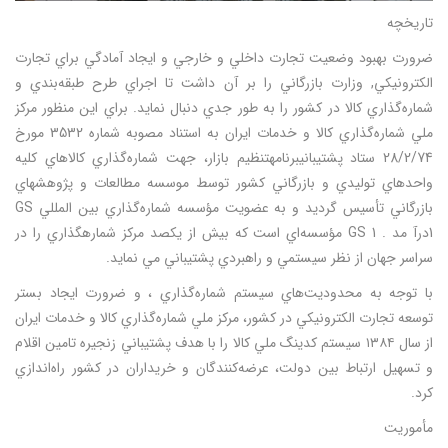
تاريخچه
ضرورت بهبود وضعيت تجارت داخلي و خارجي و ايجاد آمادگي براي تجارت
الكترونيكي, وزارت بازرگاني را بر آن داشت تا اجراي طرح طبقه‌بندي و
شماره‌گذاري كالا در كشور را به طور جدي دنبال نمايد. براي اين منظور مركز
ملي شماره‌گذاري كالا و خدمات ايران به استناد مصوبه شماره 3532 مورخ
28/2/74 ستاد پشتيبانيبرنامهتنظيم بازار، جهت شماره‌گذاري كالاهاي كليه
واحدهاي توليدي و بازرگاني كشور توسط موسسه مطالعات و پژوهشهاي
بازرگاني تأسيس گرديد و به عضويت مؤسسه شماره‌گذاري بين المللي GS
1درآ مد . GS 1 مؤسسه‌اي است كه بيش از يكصد مركز شمارهگذاري را در
سراسر جهان از نظر سيستمي و راهبردي پشتيباني مي نمايد.
با توجه به محدوديت‌هاي سيستم شماره‌گذاري ، و ضرورت ايجاد بستر
توسعه تجارت الكترونيكي در كشور، مركز ملي شماره‌گذاري كالا و خدمات ايران
از سال ۱۳۸۴ سيستم كدينگ ملي كالا را با هدف پشتيباني زنجيره تامين اقلام
و تسهيل ارتباط بين دولت، عرضه‌كنندگان و خريداران در كشور راه‌اندازي
كرد.
مأموريت