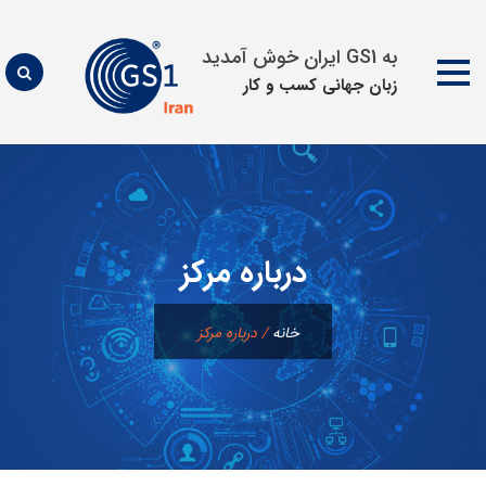
به GS1 ایران خوش آمدید
زبان جهانی كسب و كار
پرش
به
محتوا
درباره مركز
خانه
/
درباره مركز