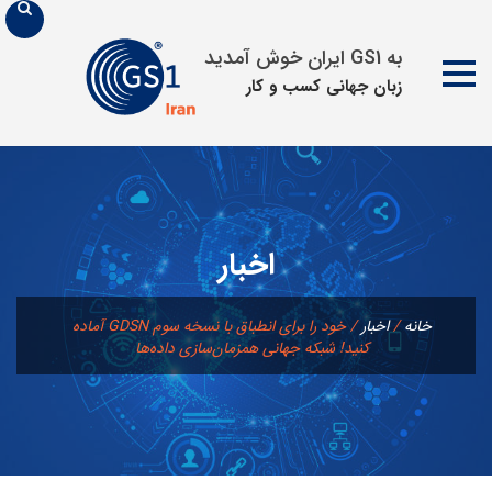
به GS1 ایران خوش آمدید
زبان جهانی كسب و كار
پرش
به
محتوا
اخبار
خانه
/
اخبار
/
خود را برای انطباق با نسخه سوم GDSN آماده
کنید! شبکه جهانی همزمان‌سازی داده‌ها