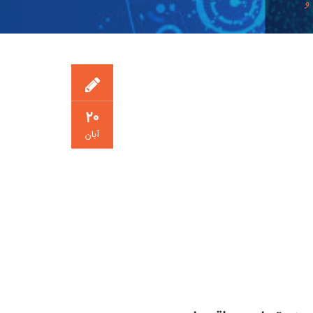
 و
۲۰
آبان