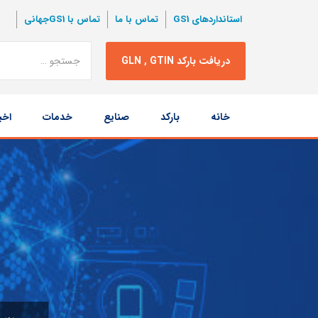
استانداردهای GS1
تماس با ما
تماس با GS1جهانی
نتبجه
دریافت بارکد GLN , GTIN
جستجو
پرش
خانه
بارکد
صنایع
خدمات
اخب
به
محتوا