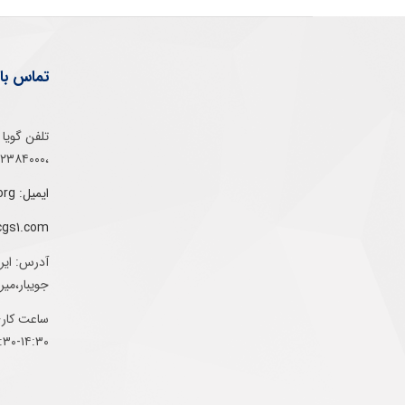
تماس با 
،۰۲۱۵۲۳۸۴۰۰۰
ایمیل: info@gs1-ir.org
cgs1.com
آدرس: ایر
جویبار،می
ساعت کاری:
۱۴:۳۰-۰۷:۳۰