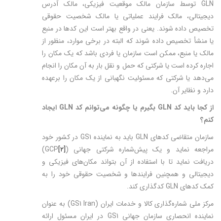
GLN توسط سازمان مالک موقعیت فیزیکی، مالک آدرس
دیجیتالی، مالک فرایند عملیاتی یا مالک شخصیت حقوقی
تخصیص داده شوند. یعنی در واقع بهتر است این کدها در منبع
یا منشأ تخصیص داده شوند که البته در برخی موارد، منظور از
مالک یا منبع، ممکن است سازمان یا فردی باشد که یک مکان را
اجاره کرده است یا شرکتی که حمل و نقل بار به آن مکان را انجام
می‌دهد یا شرکتی که مسئولیت نگهبانی از یک مکان را برعهده
دارد و نظایر آن.
از کجا باید کد
GLN
بگیرم یا چگونه می‌توانم کد
GLN
ایجاد
کنم؟
سازمان متقاضی کدهای GLN باید به نماینده GS1 در کشور خود
مراجعه نماید و یک پیش‌شماره شرکتی جهانی (
[۲]
GCP)
دریافت نماید تا با استفاده از آن بتواند مکان‌های فیزیکی و
دیجیتالی و همچنین فرایندها و شخصیت حقوقی خود را به
کمک کدهای GLN کدگذاری کند.
مرکز ملی شماره‌گذاری کالا و خدمات ایران (GS1 Iran) به عنوان
نماینده انحصاری سازمان جهانی GS1‌ در ایران مسئول ارائه