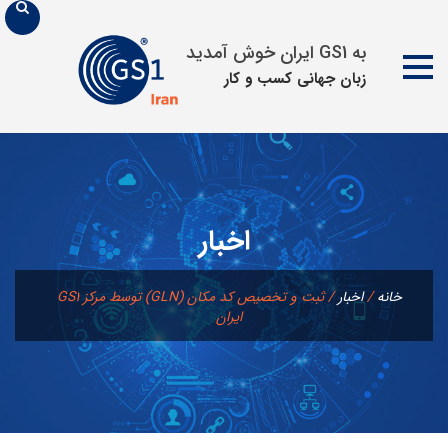
به GS1 ایران خوش آمدید
زبان جهانی كسب و كار
پرش
به
محتوا
اخبار
خانه
/
اخبار
/
ایران