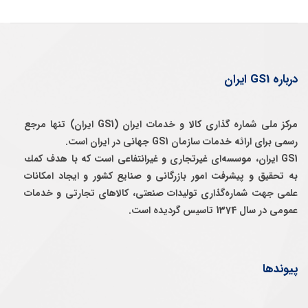
درباره GS1 ایران
مرکز ملی شماره گذاری کالا و خدمات ایران (GS1 ایران) تنها مرجع
رسمی برای ارائه خدمات سازمان GS1 جهانی در ایران است.
GS1 ایران، موسسه‌ای غيرتجاری و غيرانتفاعی است كه با هدف كمك
به تحقيق و پيشرفت امور بازرگانی و صنايع كشور و ايجاد امكانات
علمی جهت شماره‌گذاری توليدات صنعتی، كالاهای تجارتی و خدمات
عمومی در سال 1374 تاسيس گرديده است.
پیوندها