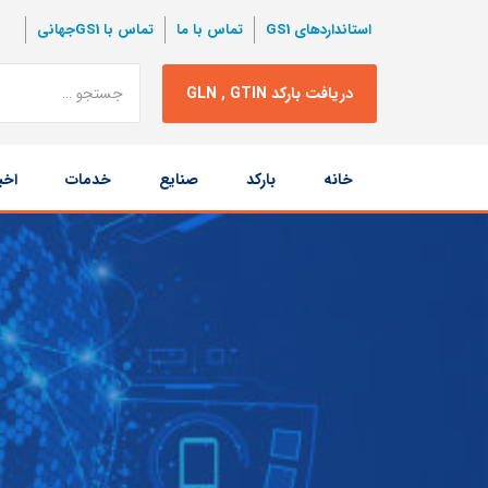
استانداردهای GS1
تماس با ما
تماس با GS1جهانی
نتبجه
دریافت بارکد GLN , GTIN
جستجو
پرش
خانه
بارکد
صنایع
خدمات
اخب
به
محتوا