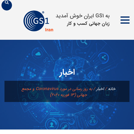
به GS1 ایران خوش آمدید
زبان جهانی كسب و كار
پرش
به
محتوا
اخبار
خانه
/
اخبار
/
به روز رسانی در مورد Coronavirus و مجمع
جهانی (13 فوریه 2020)