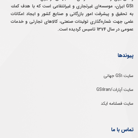
GS1 ایران، موسسه‌ای غيرتجاری و غيرانتفاعی است كه با هدف كمك
به تحقيق و پيشرفت امور بازرگانی و صنايع كشور و ايجاد امكانات
علمی جهت شماره‌گذاری توليدات صنعتی، كالاهای تجارتی و خدمات
عمومی در سال 1374 تاسيس گرديده است.
پیوندها
سایت GS1 جهانی
سایت آپارات/GS1Iran
سایت فصلنامه ایکد
تماس با ما