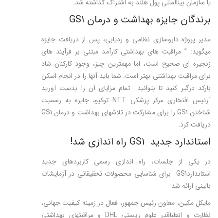
یا سازمان بین­المللی پول هلند به اشتراک گذاشته شد.
برندگان جایزه بهداشت و درمان GS1
مدیر پروژه داروسازی نظامی و ردیابی، پس از دریافت جایزه
میگوید: ” مراقبت های بهداشتی کارآمد مبتنی بر فرآیند های
زنجیره ای صحیح است، اما مهمترین چیز، وجود کارکنان شاد
برای مراقبت بهداشتی بهتر است. شما باید آنها را در انجام اسکن
بارکد درگیر کنید تا بتوانید تمام مزایای آن را بدست آورید
“رئیس افتخاری مرکز پزشکی NTT توکیو، جایزه به رسمیت
شناختن GS1 را برای مشارکت در تلاشهای بهداشت و درمان GS1
دریافت کرد.
استاندارد جدید GS1 راه اندازی شد!
در یکی از جلسات، راه اندازی رسمی کاربردهای جدید
استانداردGS1 برای شناسایی محصولات تحقیقاتی در آزمایشات
بالینی ارائه شد
مایکل مکین، معاون رئیس جمهور، فعال در زمینه کیفیت جهانی،
نظارت و انطباقدر علوم زیستی DHL و مراقبتهای بهداشتی