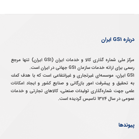
درباره GS1 ایران
مرکز ملی شماره گذاری کالا و خدمات ایران (GS1 ایران) تنها مرجع
رسمی برای ارائه خدمات سازمان GS1 جهانی در ایران است.
GS1 ایران، موسسه‌ای غيرتجاری و غيرانتفاعی است كه با هدف كمك
به تحقيق و پيشرفت امور بازرگانی و صنايع كشور و ايجاد امكانات
علمی جهت شماره‌گذاری توليدات صنعتی، كالاهای تجارتی و خدمات
عمومی در سال 1374 تاسيس گرديده است.
پیوندها