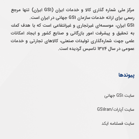
مرکز ملی شماره گذاری کالا و خدمات ایران (GS1 ایران) تنها مرجع
رسمی برای ارائه خدمات سازمان GS1 جهانی در ایران است.
GS1 ایران، موسسه‌ای غيرتجاری و غيرانتفاعی است كه با هدف كمك
به تحقيق و پيشرفت امور بازرگانی و صنايع كشور و ايجاد امكانات
علمی جهت شماره‌گذاری توليدات صنعتی، كالاهای تجارتی و خدمات
عمومی در سال 1374 تاسيس گرديده است.
پیوندها
سایت GS1 جهانی
سایت آپارات/GS1Iran
سایت فصلنامه ایکد