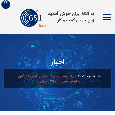
به GS1 ایران خوش آمدید
زبان جهانی كسب و كار
پرش
به
محتوا
اخبار
خانه
/
رويدادها
/
اولین مسابقه استارت آپی تامین کنندگان
سازمان های عضو GS1 جهانی