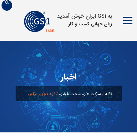
به GS1 ایران خوش آمدید
زبان جهانی كسب و كار
پرش
به
محتوا
اخبار
خانه
/
شرکت های سخت افزاری
/
آراد تجهیز نیکان