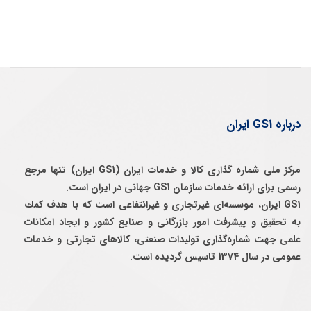
درباره GS1 ایران
مرکز ملی شماره گذاری کالا و خدمات ایران (GS1 ایران) تنها مرجع
رسمی برای ارائه خدمات سازمان GS1 جهانی در ایران است.
GS1 ایران، موسسه‌ای غيرتجاری و غيرانتفاعی است كه با هدف كمك
به تحقيق و پيشرفت امور بازرگانی و صنايع كشور و ايجاد امكانات
علمی جهت شماره‌گذاری توليدات صنعتی، كالاهای تجارتی و خدمات
عمومی در سال 1374 تاسيس گرديده است.