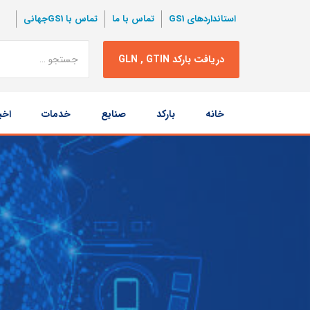
استانداردهای GS1
تماس با ما
تماس با GS1جهانی
نتبجه
دریافت بارکد GLN , GTIN
جستجو
پرش
خانه
بارکد
صنایع
خدمات
اخب
به
محتوا