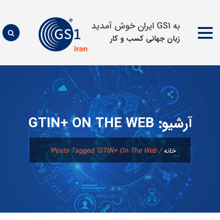
به GS1 ایران خوش آمدید
زبان جهانی كسب و كار
پرش
به
محتوا
آرشیو:
GTIN+ ON THE WEB
خانه
/
Posts Tagged "GTIN+ On The Web"