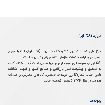
درباره GS1 ایران
مرکز ملی شماره گذاری کالا و خدمات ایران (GS1 ایران) تنها مرجع
رسمی برای ارائه خدمات سازمان GS1 جهانی در ایران است.
GS1 ایران، موسسه‌ای غيرتجاری و غيرانتفاعی است كه با هدف كمك
به تحقيق و پيشرفت امور بازرگانی و صنايع كشور و ايجاد امكانات
علمی جهت شماره‌گذاری توليدات صنعتی، كالاهای تجارتی و خدمات
عمومی در سال 1374 تاسيس گرديده است.
پیوندها