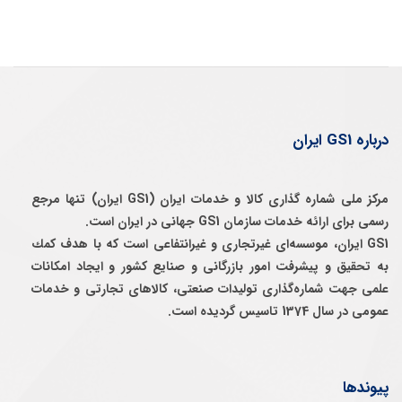
درباره GS1 ایران
مرکز ملی شماره گذاری کالا و خدمات ایران (GS1 ایران) تنها مرجع
رسمی برای ارائه خدمات سازمان GS1 جهانی در ایران است.
GS1 ایران، موسسه‌ای غيرتجاری و غيرانتفاعی است كه با هدف كمك
به تحقيق و پيشرفت امور بازرگانی و صنايع كشور و ايجاد امكانات
علمی جهت شماره‌گذاری توليدات صنعتی، كالاهای تجارتی و خدمات
عمومی در سال 1374 تاسيس گرديده است.
پیوندها