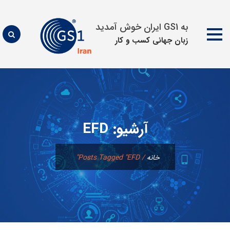
به GS1 ایران خوش آمدید
زبان جهانی كسب و كار
پرش
به
محتوا
آرشیو:
EFD
خانه
/
Posts Tagged "EFD"