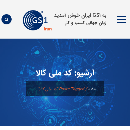
به GS1 ایران خوش آمدید
زبان جهانی كسب و كار
پرش
به
محتوا
آرشیو:
کد ملی کالا
خانه
/
Posts Tagged "کد ملی کالا"