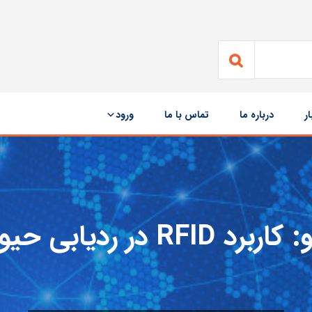
ار
درباره ما
تماس با ما
ورود
و:
کاربرد RFID در ردیابی حیوانات