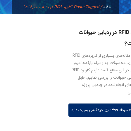
خانه
/
Posts Tagged "کاربرد Rfid در ردیابی حیوانات"
کاربرد RFID در ردیابی حیوانات
؟
تا کنون مقاله‌های بسیاری از کاربردهای RFID
ی محصولات به وسیله بارکدها مرور
نمودیم. در این مقالع قصد داریم کاربرد RFID
بی حیوانات را بررسی نماییم. طبق
ای انجام‌شده در چندین پروژه
ی...
دیدگاهی وجود ندارد