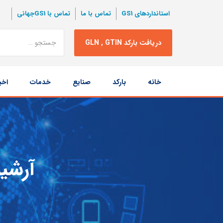
استانداردهای GS1
تماس با ما
تماس با GS1جهانی
نتبجه
دریافت بارکد GLN , GTIN
جستجو
پرش
خانه
بارکد
صنایع
خدمات
اخب
به
محتوا
آرشی