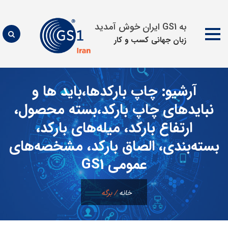
به GS1 ایران خوش آمدید
زبان جهانی كسب و كار
پرش
به
آرشیو:
چاپ بارکدها،باید ها و
محتوا
نبایدهای چاپ بارکد،بسته محصول،
ارتفاع بارکد، میله‌های بارکد،
بسته‌بندی، الصاق باركد، مشخصه‌های
عمومی GS1
خانه
/
برگه