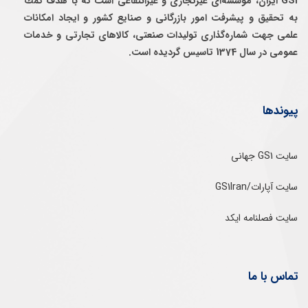
GS1 ایران، موسسه‌ای غيرتجاری و غيرانتفاعی است كه با هدف كمك
به تحقيق و پيشرفت امور بازرگانی و صنايع كشور و ايجاد امكانات
علمی جهت شماره‌گذاری توليدات صنعتی، كالاهای تجارتی و خدمات
عمومی در سال 1374 تاسيس گرديده است.
پیوندها
سایت GS1 جهانی
سایت آپارات/GS1Iran
سایت فصلنامه ایکد
تماس با ما