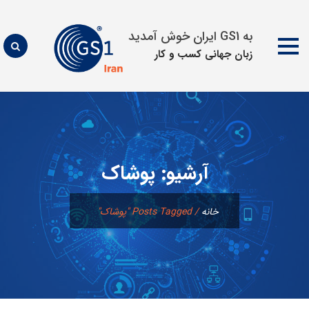
به GS1 ایران خوش آمدید
زبان جهانی كسب و كار
پرش
به
محتوا
آرشیو:
پوشاک
خانه
/
Posts Tagged "پوشاک"