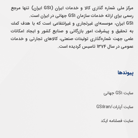
مرکز ملی شماره گذاری کالا و خدمات ایران (GS1 ایران) تنها مرجع
رسمی برای ارائه خدمات سازمان GS1 جهانی در ایران است.
GS1 ایران، موسسه‌ای غيرتجاری و غيرانتفاعی است كه با هدف كمك
به تحقيق و پيشرفت امور بازرگانی و صنايع كشور و ايجاد امكانات
علمی جهت شماره‌گذاری توليدات صنعتی، كالاهای تجارتی و خدمات
عمومی در سال 1374 تاسيس گرديده است.
پیوندها
سایت GS1 جهانی
سایت آپارات/GS1Iran
سایت فصلنامه ایکد