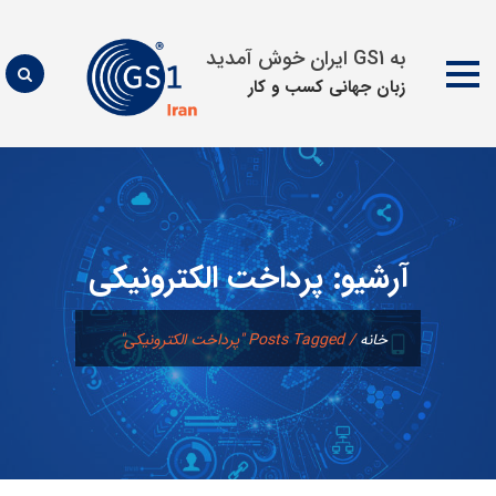
به GS1 ایران خوش آمدید
زبان جهانی كسب و كار
پرش
به
محتوا
آرشیو:
پرداخت الکترونیکی
خانه
/
Posts Tagged "پرداخت الکترونیکی"