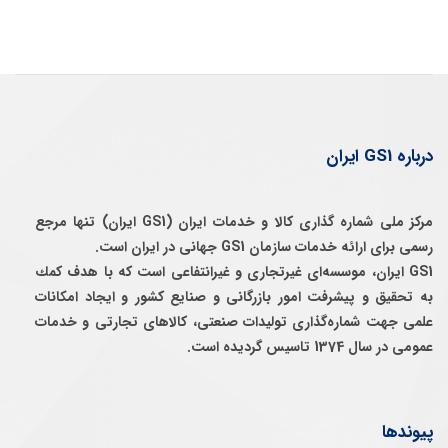
درباره GS1 ایران
مرکز ملی شماره گذاری کالا و خدمات ایران (GS1 ایران) تنها مرجع
رسمی برای ارائه خدمات سازمان GS1 جهانی در ایران است.
GS1 ایران، موسسه‌ای غيرتجاری و غيرانتفاعی است كه با هدف كمك
به تحقيق و پيشرفت امور بازرگانی و صنايع كشور و ايجاد امكانات
علمی جهت شماره‌گذاری توليدات صنعتی، كالاهای تجارتی و خدمات
عمومی در سال 1374 تاسيس گرديده است.
پیوندها