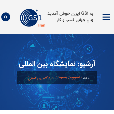
به GS1 ایران خوش آمدید
زبان جهانی كسب و كار
پرش
به
محتوا
آرشیو:
نمايشگاه بين المللي
خانه
/
Posts Tagged "نمايشگاه بين المللي"