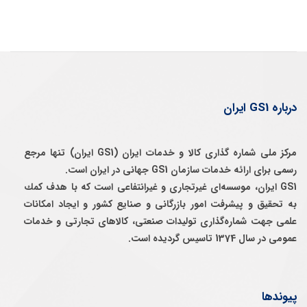
درباره GS1 ایران
مرکز ملی شماره گذاری کالا و خدمات ایران (GS1 ایران) تنها مرجع
رسمی برای ارائه خدمات سازمان GS1 جهانی در ایران است.
GS1 ایران، موسسه‌ای غيرتجاری و غيرانتفاعی است كه با هدف كمك
به تحقيق و پيشرفت امور بازرگانی و صنايع كشور و ايجاد امكانات
علمی جهت شماره‌گذاری توليدات صنعتی، كالاهای تجارتی و خدمات
عمومی در سال 1374 تاسيس گرديده است.
پیوندها