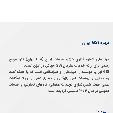
درباره GS1 ایران
مرکز ملی شماره گذاری کالا و خدمات ایران (GS1 ایران) تنها مرجع
رسمی برای ارائه خدمات سازمان GS1 جهانی در ایران است.
GS1 ایران، موسسه‌ای غيرتجاری و غيرانتفاعی است كه با هدف كمك
به تحقيق و پيشرفت امور بازرگانی و صنايع كشور و ايجاد امكانات
علمی جهت شماره‌گذاری توليدات صنعتی، كالاهای تجارتی و خدمات
عمومی در سال 1374 تاسيس گرديده است.
پیوندها