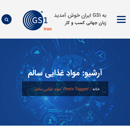
به GS1 ایران خوش آمدید
زبان جهانی كسب و كار
پرش
به
محتوا
آرشیو:
مواد غذایی سالم
خانه
/
Posts Tagged "مواد غذایی سالم"