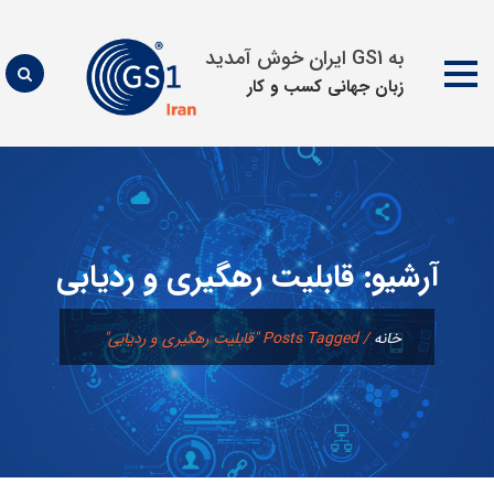
به GS1 ایران خوش آمدید
زبان جهانی كسب و كار
پرش
به
محتوا
آرشیو:
قابلیت رهگیری و ردیابی
خانه
/
Posts Tagged "قابلیت رهگیری و ردیابی"