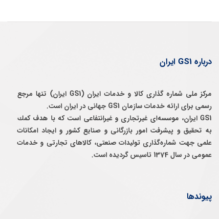
درباره GS1 ایران
مرکز ملی شماره گذاری کالا و خدمات ایران (GS1 ایران) تنها مرجع
رسمی برای ارائه خدمات سازمان GS1 جهانی در ایران است.
GS1 ایران، موسسه‌ای غيرتجاری و غيرانتفاعی است كه با هدف كمك
به تحقيق و پيشرفت امور بازرگانی و صنايع كشور و ايجاد امكانات
علمی جهت شماره‌گذاری توليدات صنعتی، كالاهای تجارتی و خدمات
عمومی در سال 1374 تاسيس گرديده است.
پیوندها