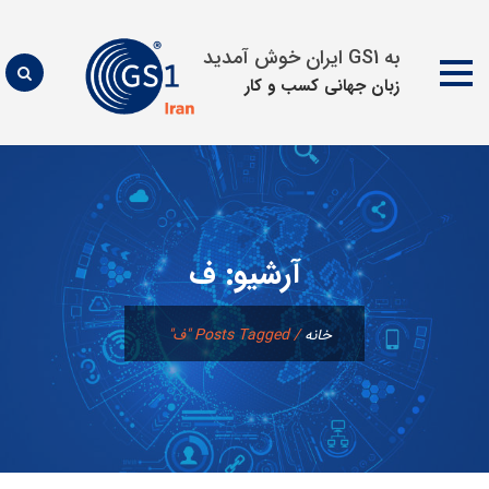
به GS1 ایران خوش آمدید
زبان جهانی كسب و كار
پرش
به
محتوا
آرشیو:
ف
خانه
/
Posts Tagged "ف"