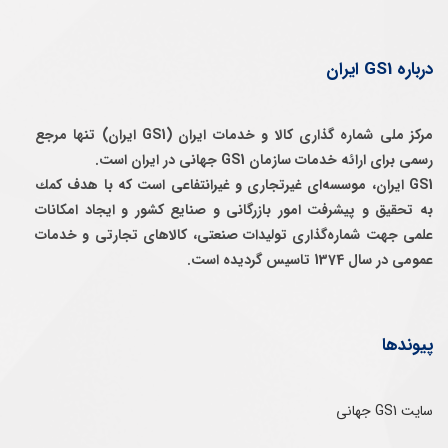
درباره GS1 ایران
مرکز ملی شماره گذاری کالا و خدمات ایران (GS1 ایران) تنها مرجع
رسمی برای ارائه خدمات سازمان GS1 جهانی در ایران است.
GS1 ایران، موسسه‌ای غيرتجاری و غيرانتفاعی است كه با هدف كمك
به تحقيق و پيشرفت امور بازرگانی و صنايع كشور و ايجاد امكانات
علمی جهت شماره‌گذاری توليدات صنعتی، كالاهای تجارتی و خدمات
عمومی در سال 1374 تاسيس گرديده است.
پیوندها
سایت GS1 جهانی