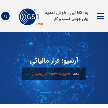
به GS1 ایران خوش آمدید
زبان جهانی كسب و كار
پرش
به
محتوا
آرشیو:
فرار مالیاتی
خانه
/
Posts Tagged "فرار مالیاتی"