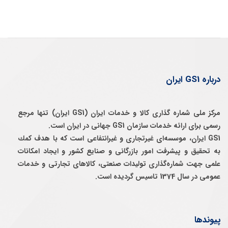
درباره GS1 ایران
مرکز ملی شماره گذاری کالا و خدمات ایران (GS1 ایران) تنها مرجع
رسمی برای ارائه خدمات سازمان GS1 جهانی در ایران است.
GS1 ایران، موسسه‌ای غيرتجاری و غيرانتفاعی است كه با هدف كمك
به تحقيق و پيشرفت امور بازرگانی و صنايع كشور و ايجاد امكانات
علمی جهت شماره‌گذاری توليدات صنعتی، كالاهای تجارتی و خدمات
عمومی در سال 1374 تاسيس گرديده است.
پیوندها