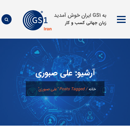
به GS1 ایران خوش آمدید
زبان جهانی كسب و كار
پرش
به
محتوا
آرشیو:
علی صبوری
خانه
/
Posts Tagged "علی صبوری"