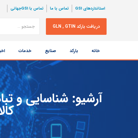
استانداردهای GS1
تماس با ما
تماس با GS1جهانی
نتبجه
دریافت بارکد GLN , GTIN
جستجو
پرش
خانه
بارکد
صنایع
خدمات
اخب
به
محتوا
آرشیو:
شناسایی و تباد
کالا،ERP،برنامه‌ریزی مناب