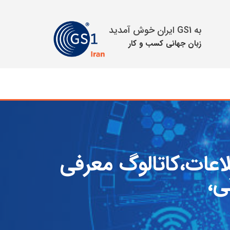
به GS1 ایران خوش آمدید
زبان جهانی كسب و كار
لاعات،کاتالوگ معرفی