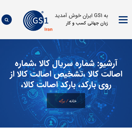
به GS1 ایران خوش آمدید
زبان جهانی كسب و كار
پرش
به
محتوا
آرشیو:
شماره سریال کالا ،شماره
اصالت کالا ،تشخیص اصالت کالا از
روی بارکد، بارکد اصالت کالا،
خانه
/
برگه