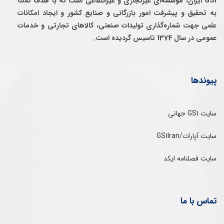
GS1 ایران، موسسه‌ای غيرتجاری و غيرانتفاعی است كه با هدف كمك
به تحقيق و پيشرفت امور بازرگانی و صنايع كشور و ايجاد امكانات
علمی جهت شماره‌گذاری توليدات صنعتی، كالاهای تجارتی و خدمات
عمومی در سال 1374 تاسيس گرديده است.
پیوندها
سایت GS1 جهانی
سایت آپارات/GS1Iran
سایت فصلنامه ایکد
تماس با ما