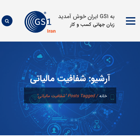
به GS1 ایران خوش آمدید
زبان جهانی كسب و كار
پرش
به
محتوا
آرشیو:
شفافیت مالیاتی
خانه
/
Posts Tagged "شفافیت مالیاتی"