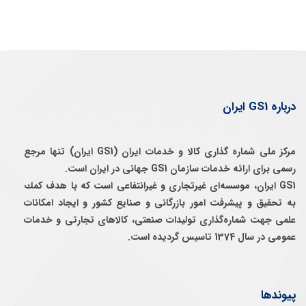
درباره GS1 ایران
مرکز ملی شماره گذاری کالا و خدمات ایران (GS1 ایران) تنها مرجع
رسمی برای ارائه خدمات سازمان GS1 جهانی در ایران است.
GS1 ایران، موسسه‌ای غيرتجاری و غيرانتفاعی است كه با هدف كمك
به تحقيق و پيشرفت امور بازرگانی و صنايع كشور و ايجاد امكانات
علمی جهت شماره‌گذاری توليدات صنعتی، كالاهای تجارتی و خدمات
عمومی در سال 1374 تاسيس گرديده است.
پیوندها