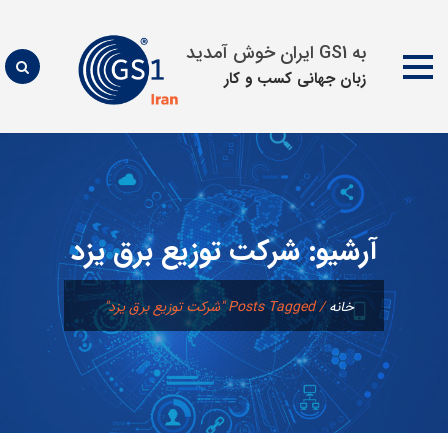
به GS1 ایران خوش آمدید
زبان جهانی كسب و كار
پرش
به
محتوا
آرشیو:
شرکت توزیع برق یزد
خانه
/
Posts Tagged "شرکت توزیع برق یزد"