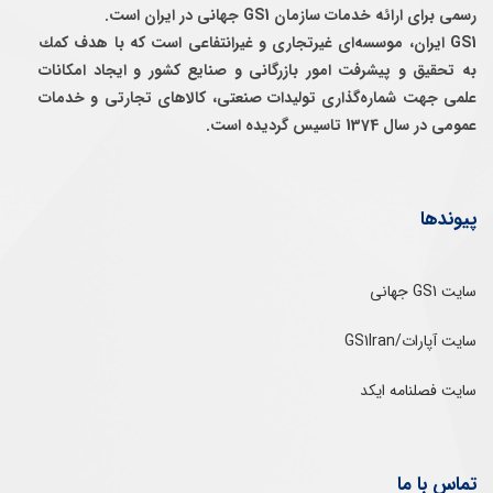
رسمی برای ارائه خدمات سازمان GS1 جهانی در ایران است.
GS1 ایران، موسسه‌ای غيرتجاری و غيرانتفاعی است كه با هدف كمك
به تحقيق و پيشرفت امور بازرگانی و صنايع كشور و ايجاد امكانات
علمی جهت شماره‌گذاری توليدات صنعتی، كالاهای تجارتی و خدمات
عمومی در سال 1374 تاسيس گرديده است.
پیوندها
سایت GS1 جهانی
سایت آپارات/GS1Iran
سایت فصلنامه ایکد
تماس با ما